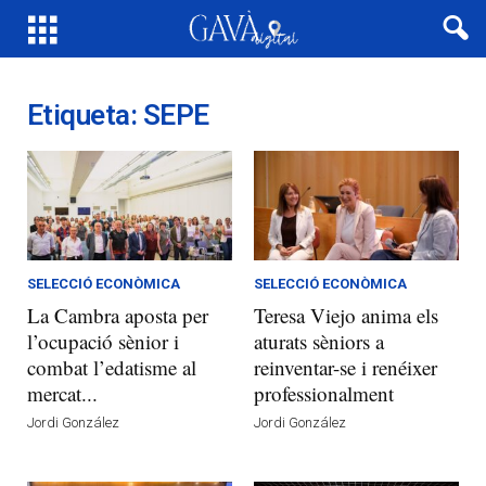
Etiqueta: SEPE
SELECCIÓ ECONÒMICA
SELECCIÓ ECONÒMICA
La Cambra aposta per
Teresa Viejo anima els
l’ocupació sènior i
aturats sèniors a
combat l’edatisme al
reinventar-se i renéixer
mercat...
professionalment
Jordi González
Jordi González