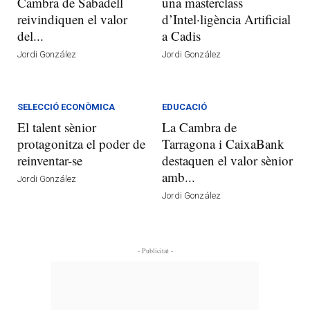
Cambra de Sabadell
una masterclass
reivindiquen el valor
d’Intel·ligència Artificial
del...
a Cadis
Jordi González
Jordi González
SELECCIÓ ECONÒMICA
EDUCACIÓ
El talent sènior
La Cambra de
protagonitza el poder de
Tarragona i CaixaBank
reinventar-se
destaquen el valor sènior
amb...
Jordi González
Jordi González
- Publicitat -