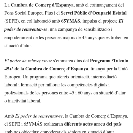
Cambra de Comerç d’Espanya
La
, amb el cofinançament del
Servei Públic d’Ocupació Estatal
Fons Social Europeu Plus i el
65YMÁS
(SEPE), en col·laboració amb
, impulsa el projecte
El
poder de reinventar-se
, una campanya de sensibilització i
empoderament de les persones majors de 45 anys que es troben en
situació d’atur.
Programa ‘Talento
El poder de reinventar-se
s’emmarca dins del
45+’ de la Cambra de Comerç d’Espanya
, finançat per la Unió
Europea. Un programa que ofereix orientació, intermediació
laboral i formació per millorar les competències digitals i
professionals de les persones entre 45 i 60 anys en situació d’atur
o inactivitat laboral.
Amb
El poder de reinventar-se
, la Cambra de Comerç d’Espanya,
diferents actes arreu del país
el SEPE i 65YMÁS realitzaran
amb tres objectius: empoderar els sèniors en situació d’atur,