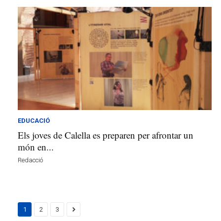
EDUCACIÓ
Els joves de Calella es preparen per afrontar un
món en...
Redacció
1
2
3