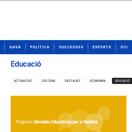
N
GAVÀ
POLÍTICA
SUCCESSOS
ESPORTS
OCI
o
t
í
Educació
c
i
e
ACTUALITAT
CULTURA
DESTACAT
ECONOMIA
EDUCACIÓ
s
d
e
G
a
v
à
a