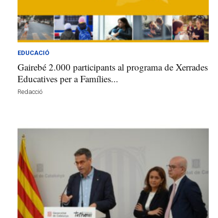
v
u
i
EDUCACIÓ
Gairebé 2.000 participants al programa de Xerrades
Educatives per a Famílies...
Redacció