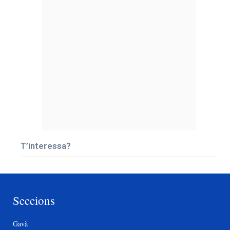
T’interessa?
Seccions
Gavà