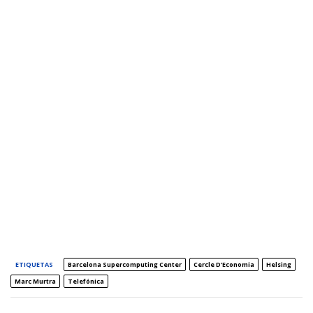
ETIQUETAS
Barcelona Supercomputing Center
Cercle D’Economia
Helsing
Marc Murtra
Telefónica