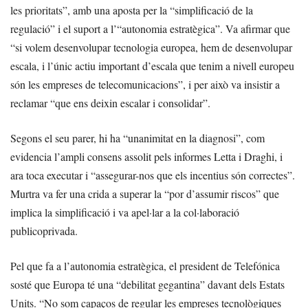
les prioritats”, amb una aposta per la “simplificació de la
regulació” i el suport a l’“autonomia estratègica”. Va afirmar que
“si volem desenvolupar tecnologia europea, hem de desenvolupar
escala, i l’únic actiu important d’escala que tenim a nivell europeu
són les empreses de telecomunicacions”, i per això va insistir a
reclamar “que ens deixin escalar i consolidar”.
Segons el seu parer, hi ha “unanimitat en la diagnosi”, com
evidencia l’ampli consens assolit pels informes Letta i Draghi, i
ara toca executar i “assegurar-nos que els incentius són correctes”.
Murtra va fer una crida a superar la “por d’assumir riscos” que
implica la simplificació i va apel·lar a la col·laboració
publicoprivada.
Pel que fa a l’autonomia estratègica, el president de Telefónica
sosté que Europa té una “debilitat gegantina” davant dels Estats
Units. “No som capaços de regular les empreses tecnològiques