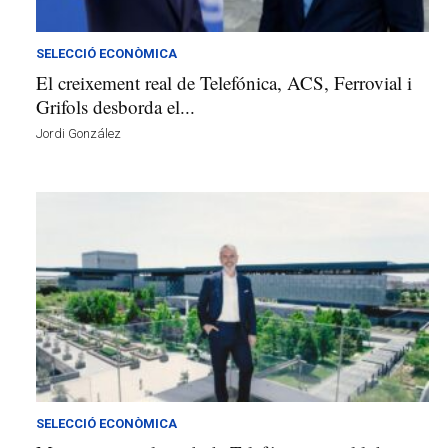
v
u
i
SELECCIÓ ECONÒMICA
El creixement real de Telefónica, ACS, Ferrovial i
Grifols desborda el...
Jordi González
SELECCIÓ ECONÒMICA