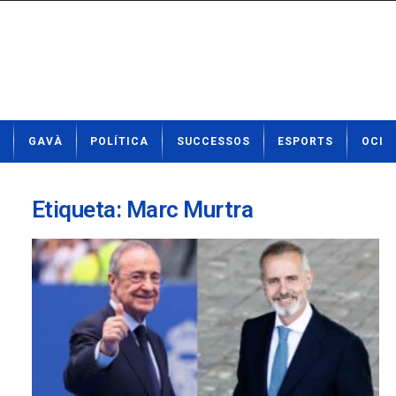
N
GAVÀ
POLÍTICA
SUCCESSOS
ESPORTS
OCI
o
t
í
c
Etiqueta: Marc Murtra
i
e
s
d
e
G
a
v
à
a