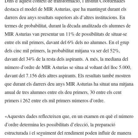
Dins d’aquest context de transformació, l’Institut Coordenades
destaca el model de MIR Asturias, que ha mantingut durant els
darrers deu anys resultats superiors als d’altres institucions. En
termes de probabilitat, durant la dècada analitzada els alumnes de
MIR Asturias van presentar un 11% de possibilitats de situar-se
entre els mil primers, davant del 6% dels no alumnes. En el grup
dels cinc mil primers, la probabilitat mitjana va ser del 52%,
davant del 34% de la resta dels aspirants. A més, la mediana del
número d’ordre de MIR Asturias se situa al voltant del lloc 5.000,
davant del 7.156 dels altres aspirants. Els resultats també mostren
que durant els darrers deu anys MIR Asturias ha situat una mitjana
anual de tres alumnes entre els deu primers, 30 entre els cent
primers i 262 entre els mil primers números d’ordre.
«Aquestes dades reflecteixen que, en un examen en què el número
d’ordre determina les possibilitats d’elecció, la preparació
estructurada i el seguiment del rendiment poden influir de manera