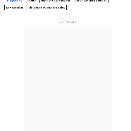
ETIQUETAS
ICGEA
Institut Coordenades
Jesús Sánchez Lambás
MIR Asturias
Sistema Nacional De Salut
- Publicitat -