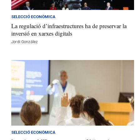
v
u
i
SELECCIÓ ECONÒMICA
La regulació d’infraestructures ha de preservar la
inversió en xarxes digitals
Jordi González
SELECCIÓ ECONÒMICA