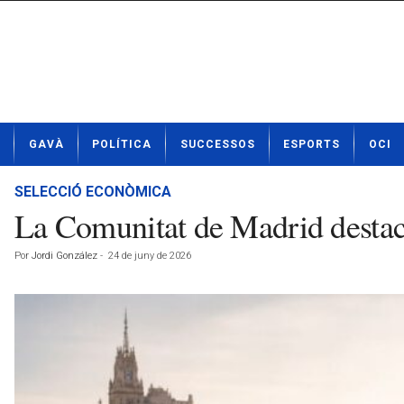
N
GAVÀ
POLÍTICA
SUCCESSOS
ESPORTS
OCI
o
t
í
SELECCIÓ ECONÒMICA
c
La Comunitat de Madrid destaca
i
e
Por
Jordi González
-
24 de juny de 2026
s
d
e
G
a
v
à
a