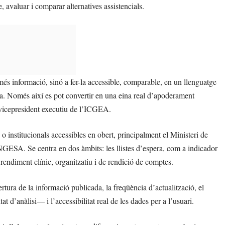
re, avaluar i comparar alternatives assistencials.
 més informació, sinó a fer-la accessible, comparable, en un llenguatge
iva. Només així es pot convertir en una eina real d’apoderament
 vicepresident executiu de l’ICGEA.
o institucionals accessibles en obert, principalment el Ministeri de
 INGESA. Se centra en dos àmbits: les llistes d’espera, com a indicador
el rendiment clínic, organitzatiu i de rendició de comptes.
rtura de la informació publicada, la freqüència d’actualització, el
t d’anàlisi— i l’accessibilitat real de les dades per a l’usuari.