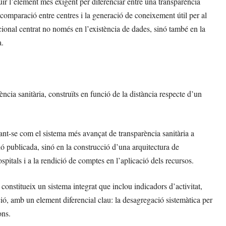
ituir l’element més exigent per diferenciar entre una transparència
comparació entre centres i la generació de coneixement útil per al
onal centrat no només en l’existència de dades, sinó també en la
a.
ència sanitària, construïts en funció de la distància respecte d’un
nt-se com el sistema més avançat de transparència sanitària a
 publicada, sinó en la construcció d’una arquitectura de
ospitals i a la rendició de comptes en l’aplicació dels recursos.
onstitueix un sistema integrat que inclou indicadors d’activitat,
gació, amb un element diferencial clau: la desagregació sistemàtica per
ons.