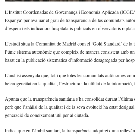
L’Institut Coordenadas de Governança i Economia Aplicada (ICGEA) ha
Espanya’ per avaluar el grau de transparència de les comunitats autòn
d’espera i els indicadors hospitalaris publicats en observatoris o plata
L’estudi situa la Comunitat de Madrid com el ‘Gold Standard’ de la t
l’únic sistema autonòmic que compleix de manera consistent amb un 
basat en la publicació sistemàtica d’informació desagregada per hospi
L’anàlisi assenyala que, tot i que totes les comunitats autònomes co
heterogeneïtat en la qualitat, l’estructura i la utilitat de la informació
Apunta que la transparència sanitària s’ha consolidat durant l’últim
però que l’anàlisi de la qualitat i de la seva evolució ha estat desigu
generació de coneixement útil per al ciutadà.
Indica que en l’àmbit sanitari, la transparència adquireix una rellevà