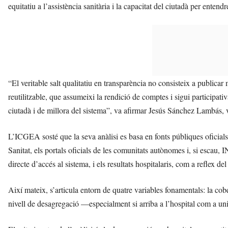
equitatiu a l’assistència sanitària i la capacitat del ciutadà per entend
“El veritable salt qualitatiu en transparència no consisteix a publicar
reutilitzable, que assumeixi la rendició de comptes i sigui participat
ciutadà i de millora del sistema”, va afirmar Jesús Sánchez Lambás,
L’ICGEA sosté que la seva anàlisi es basa en fonts públiques oficials 
Sanitat, els portals oficials de les comunitats autònomes i, si escau,
directe d’accés al sistema, i els resultats hospitalaris, com a reflex d
Així mateix, s’articula entorn de quatre variables fonamentals: la cobe
nivell de desagregació —especialment si arriba a l’hospital com a unita