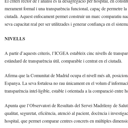
El criteri rector de l’anàlisi és la desagregació per hospital, en const
merament formal i una transparència funcional, capaç de permetre la 
ciutadà. Aquest enfocament permet construir un marc comparatiu naci
seva capacitat real per ser utilitzades i generar confiança en el sistem
NIVELLS
A partir d’aquests criteris, l’ICGEA estableix cinc nivells de transpar
estàndard de transparència útil, comparable i centrat en el ciutadà.
Afirma que la Comunitat de Madrid ocupa el nivell més alt, posiciona
Espanya. La seva fortalesa no rau únicament en el volum d’informació
transparència intel·ligible, estable i orientada a la comparació entre h
Apunta que l’Observatori de Resultats del Servei Madrileny de Salut c
qualitat, seguretat, eficiència, atenció al pacient, docència i investi
hospital, que permet comparar centres concrets en múltiples dimensi