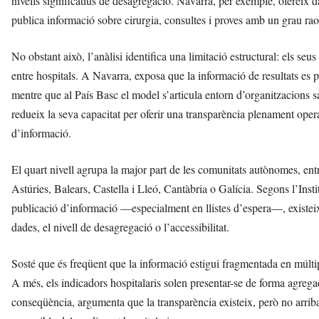
nivells significatius de desagregació. Navarra, per exemple, ofereix 
publica informació sobre cirurgia, consultes i proves amb un grau ra
No obstant això, l’anàlisi identifica una limitació estructural: els se
entre hospitals. A Navarra, exposa que la informació de resultats es
mentre que al País Basc el model s’articula entorn d’organitzacions s
redueix la seva capacitat per oferir una transparència plenament operat
d’informació.
El quart nivell agrupa la major part de les comunitats autònomes, en
Astúries, Balears, Castella i Lleó, Cantàbria o Galícia. Segons l’Inst
publicació d’informació —especialment en llistes d’espera—, existeix
dades, el nivell de desagregació o l’accessibilitat.
Sosté que és freqüent que la informació estigui fragmentada en múltipl
A més, els indicadors hospitalaris solen presentar-se de forma agrega
conseqüència, argumenta que la transparència existeix, però no arrib