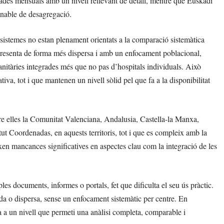
dades mensuals amb un nivell rellevant de detall, mentre que Euskadi
onable de desagregació.
us sistemes no estan plenament orientats a la comparació sistemàtica
 presenta de forma més dispersa i amb un enfocament poblacional,
anitàries integrades més que no pas d’hospitals individuals. Això
iva, tot i que mantenen un nivell sòlid pel que fa a la disponibilitat
tre elles la Comunitat Valenciana, Andalusia, Castella-la Manxa,
itut Coordenadas, en aquests territoris, tot i que es compleix amb la
en mancances significatives en aspectes clau com la integració de les
es documents, informes o portals, fet que dificulta el seu ús pràctic.
da o dispersa, sense un enfocament sistemàtic per centre. En
a a un nivell que permeti una anàlisi completa, comparable i