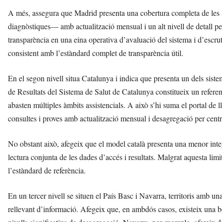
A més, assegura que Madrid presenta una cobertura completa de les l
diagnòstiques— amb actualització mensual i un alt nivell de detall pe
transparència en una eina operativa d’avaluació del sistema i d’escr
consistent amb l’estàndard complet de transparència útil.
En el segon nivell situa Catalunya i indica que presenta un dels sist
de Resultats del Sistema de Salut de Catalunya constitueix un referen
abasten múltiples àmbits assistencials. A això s’hi suma el portal de l
consultes i proves amb actualització mensual i desagregació per centr
No obstant això, afegeix que el model català presenta una menor integr
lectura conjunta de les dades d’accés i resultats. Malgrat aquesta li
l’estàndard de referència.
En un tercer nivell se situen el País Basc i Navarra, territoris amb un
rellevant d’informació. Afegeix que, en ambdós casos, existeix una bo