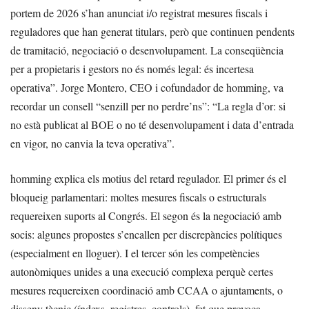
portem de 2026 s’han anunciat i/o registrat mesures fiscals i
reguladores que han generat titulars, però que continuen pendents
de tramitació, negociació o desenvolupament. La conseqüència
per a propietaris i gestors no és només legal: és incertesa
operativa”. Jorge Montero, CEO i cofundador de homming, va
recordar un consell “senzill per no perdre’ns”: “La regla d’or: si
no està publicat al BOE o no té desenvolupament i data d’entrada
en vigor, no canvia la teva operativa”.
homming explica els motius del retard regulador. El primer és el
bloqueig parlamentari: moltes mesures fiscals o estructurals
requereixen suports al Congrés. El segon és la negociació amb
socis: algunes propostes s’encallen per discrepàncies polítiques
(especialment en lloguer). I el tercer són les competències
autonòmiques unides a una execució complexa perquè certes
mesures requereixen coordinació amb CCAA o ajuntaments, o
disseny tècnic (índexs, registres, controls), fet que provoca