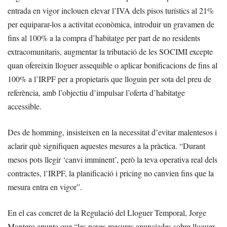
entrada en vigor inclouen elevar l’IVA dels pisos turístics al 21%
per equiparar-los a activitat econòmica, introduir un gravamen de
fins al 100% a la compra d’habitatge per part de no residents
extracomunitaris, augmentar la tributació de les SOCIMI excepte
quan ofereixin lloguer assequible o aplicar bonificacions de fins al
100% a l’IRPF per a propietaris que lloguin per sota del preu de
referència, amb l’objectiu d’impulsar l’oferta d’habitatge
accessible.
Des de homming, insisteixen en la necessitat d’evitar malentesos i
aclarir què signifiquen aquestes mesures a la pràctica. “Durant
mesos pots llegir ‘canvi imminent’, però la teva operativa real dels
contractes, l’IRPF, la planificació i pricing no canvien fins que la
mesura entra en vigor”.
En el cas concret de la Regulació del Lloguer Temporal, Jorge
Montero apunta que “les noves mesures anunciades sobre lloguer