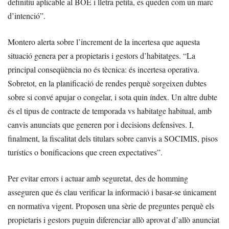
definitiu aplicable al BOE i lletra petita, es queden com un marc
d’intenció”.
Montero alerta sobre l’increment de la incertesa que aquesta
situació genera per a propietaris i gestors d’habitatges. “La
principal conseqüència no és tècnica: és incertesa operativa.
Sobretot, en la planificació de rendes perquè sorgeixen dubtes
sobre si convé apujar o congelar, i sota quin índex. Un altre dubte
és el tipus de contracte de temporada vs habitatge habitual, amb
canvis anunciats que generen por i decisions defensives. I,
finalment, la fiscalitat dels titulars sobre canvis a SOCIMIS, pisos
turístics o bonificacions que creen expectatives”.
Per evitar errors i actuar amb seguretat, des de homming
asseguren que és clau verificar la informació i basar-se únicament
en normativa vigent. Proposen una sèrie de preguntes perquè els
propietaris i gestors puguin diferenciar allò aprovat d’allò anunciat