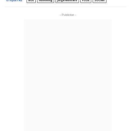
ETIQUETAS
BOE
Homming
Jorge Montero
PSOE
SOCIMI
- Publicitat -