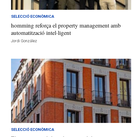
v
u
i
SELECCIÓ ECONÒMICA
homming reforça el property management amb
automatització intel·ligent
Jordi González
SELECCIÓ ECONÒMICA