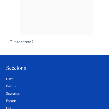
T’interessa?
Seccions
Gavà
Política
Successos
Esports
Oci