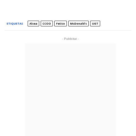
ETIQUETAS
Alsea
CCOO
Fetico
McDonald’s
UGT
- Publicitat -