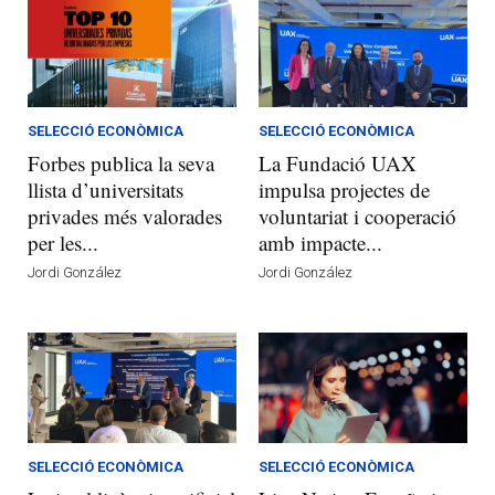
SELECCIÓ ECONÒMICA
SELECCIÓ ECONÒMICA
Forbes publica la seva
La Fundació UAX
llista d’universitats
impulsa projectes de
privades més valorades
voluntariat i cooperació
per les...
amb impacte...
Jordi González
Jordi González
SELECCIÓ ECONÒMICA
SELECCIÓ ECONÒMICA