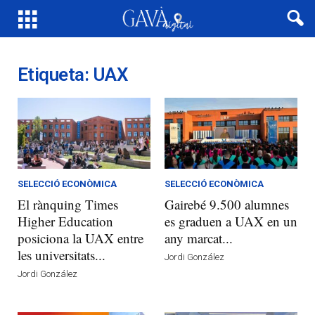
Etiqueta: UAX
SELECCIÓ ECONÒMICA
SELECCIÓ ECONÒMICA
El rànquing Times
Gairebé 9.500 alumnes
Higher Education
es graduen a UAX en un
posiciona la UAX entre
any marcat...
les universitats...
Jordi González
Jordi González