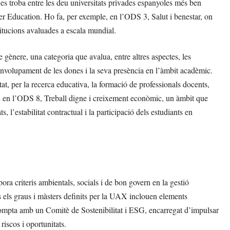
es troba entre les deu universitats privades espanyoles més ben
her Education. Ho fa, per exemple, en l’ODS 3, Salut i benestar, on
titucions avaluades a escala mundial.
gènere, una categoria que avalua, entre altres aspectes, les
senvolupament de les dones i la seva presència en l’àmbit acadèmic.
, per la recerca educativa, la formació de professionals docents,
va, i en l’ODS 8, Treball digne i creixement econòmic, un àmbit que
ts, l’estabilitat contractual i la participació dels estudiants en
ra criteris ambientals, socials i de bon govern en la gestió
ts els graus i màsters definits per la UAX inclouen elements
, compta amb un Comitè de Sostenibilitat i ESG, encarregat d’impulsar
riscos i oportunitats.