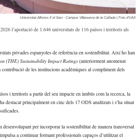
Universitat Alfonso X el Savi - Campus Villanueva de la Cañada | Foto d’UAX
026 l’aportació de 1.646 universitats de 116 països i territoris als
itats privades espanyoles de referència en sostenibilitat. Així ho han
n (THE) Sustainability Impact Ratings
(anteriorment anomenat
la contribució de les institucions acadèmiques al compliment dels
os i territoris a partir del seu impacte en àmbits com la recerca, la
ha destacat principalment en cinc dels 17 ODS analitzats i s’ha situat
ssificades.
 desenvolupant per incorporar la sostenibilitat de manera transversal
 impulsa a continuar formant professionals capaços d’utilitzar el