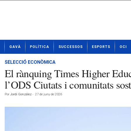
N
GAVÀ
POLÍTICA
SUCCESSOS
ESPORTS
OCI
o
t
í
SELECCIÓ ECONÒMICA
c
El rànquing Times Higher Educa
i
e
l’ODS Ciutats i comunitats sos
s
d
Por
Jordi González
-
27 de juny de 2026
e
G
a
v
à
a