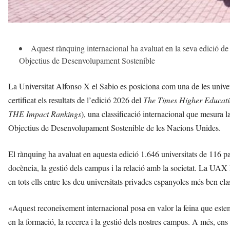
Aquest rànquing internacional ha avaluat en la seva edició de 2
Objectius de Desenvolupament Sostenible
La Universitat Alfonso X el Sabio es posiciona com una de les univers
certificat els resultats de l’edició 2026 del
The Times Higher Educatio
THE Impact Rankings
), una classificació internacional que mesura 
Objectius de Desenvolupament Sostenible de les Nacions Unides.
El rànquing ha avaluat en aquesta edició 1.646 universitats de 116 païs
docència, la gestió dels campus i la relació amb la societat. La UAX 
en tots ells entre les deu universitats privades espanyoles més ben cla
«Aquest reconeixement internacional posa en valor la feina que estem
en la formació, la recerca i la gestió dels nostres campus. A més, ens