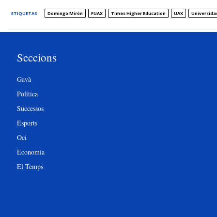
ETIQUETAS
Domingo Mirón
FUAX
Times Higher Education
UAX
Universidad
Seccions
Gavà
Política
Successos
Esports
Oci
Economia
El Temps