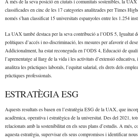
A més de la seva posició en ciutats i comunitats sostenibles, la UAX 
classificades en cinc de les 17 categories analitzades per Times Hig
només s’han classificat 15 universitats espanyoles entre les 1.254 ins
La UAX també destaca per la seva contribució a l’ODS 5, Igualtat de 
polítiques d’accés i no-discriminació, les mesures per afavorir el de
Addicionalment, ha estat reconeguda en l’ODS 4, Educació de qualitat
l’aprenentatge al llarg de la vida i les activitats d’extensió educati
analitza les pràctiques laborals, l’equitat salarial, els drets dels emplea
pràctiques professionals.
ESTRATÈGIA ESG
Aquests resultats es basen en l’estratègia ESG de la UAX, que incorpo
acadèmica, operativa i estratègica de la universitat. Des del 2021, to
relacionats amb la sostenibilitat en els seus plans d’estudis. A més
aquesta estratègia, supervisar els seus compromisos i identificar nous 