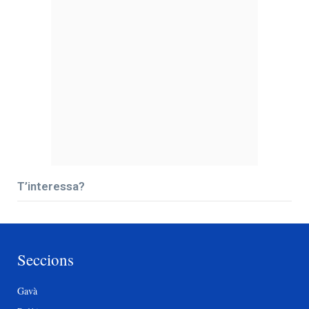
T’interessa?
Seccions
Gavà