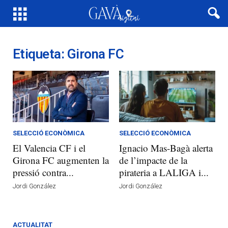
Etiqueta: Girona FC
SELECCIÓ ECONÒMICA
SELECCIÓ ECONÒMICA
El Valencia CF i el
Ignacio Mas-Bagà alerta
Girona FC augmenten la
de l’impacte de la
pressió contra...
pirateria a LALIGA i...
Jordi González
Jordi González
ACTUALITAT