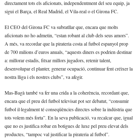
directament tots els aficionats, independentment del seu equip, ja
sigui el Barça, el Real Madrid, el Vila-real o el Girona FC.
El CEO del Girona FC va subratllar que, encara que molts
aficionats no ho admetin, “estan robant al club dels seus amors”.
A més, va recordar que la pirateria costa al futbol espanyol prop
de 700 milions d’euros anuals, “aquests diners es podrien destinar
a: millorar estadis, fitxar millors jugadors, retenir talent,
desenvolupar el planter, generar ocupació, continuar fent créixer la
nostra lliga i els nostres clubs”, va afegir.
Mas-Bagà també va fer una crida a la coherència, recordant que,
encara que el preu del futbol televisat pot ser debatut, “consumir
futbol il·legalment té conseqüències directes sobre la indústria que
tots volem més forta”. En la seva publicació, va recalcar que, igual
que no es justifica robar en botigues de luxe pel preu elevat dels
productes, “tampoc val justificar la pirateria al futbol”.