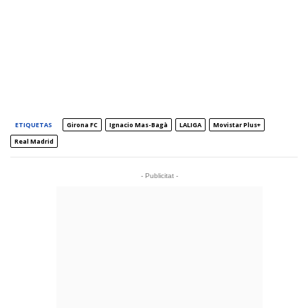
ETIQUETAS
Girona FC
Ignacio Mas-Bagà
LALIGA
Movistar Plus+
Real Madrid
- Publicitat -