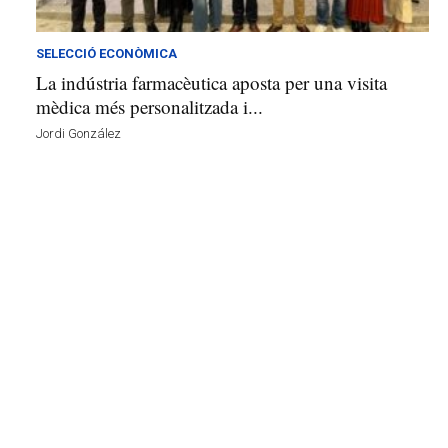
v
u
i
SELECCIÓ ECONÒMICA
La indústria farmacèutica aposta per una visita
mèdica més personalitzada i...
Jordi González