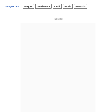
ETIQUETAS
Amgen
Centivence
Cesif
Inizio
Novartis
- Publicitat -