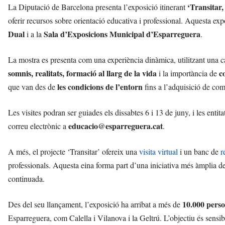
‘Transitar,
La Diputació de Barcelona presenta l’exposició itinerant
oferir recursos sobre orientació educativa i professional. Aquesta ex
Dual
Sala d’Exposicions Municipal d’Esparreguera
i a la
.
La mostra es presenta com una experiència dinàmica, utilitzant una 
somnis, realitats, formació al llarg de la vida
c
i la importància de
les condicions de l’entorn
que van des de
fins a l’adquisició de com
Les visites podran ser guiades els dissabtes 6 i 13 de juny, i les entit
educacio@esparreguera.cat
correu electrònic a
.
A més, el projecte ‘Transitar’ ofereix una
visita virtual
i un banc de
r
professionals. Aquesta eina forma part d’una iniciativa més àmplia 
continuada.
10.000 pers
Des del seu llançament, l’exposició ha arribat a més de
Esparreguera, com Calella i Vilanova i la Geltrú. L’objectiu és sensibi