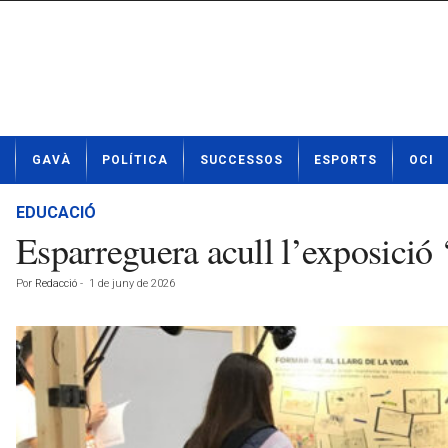
N
GAVÀ
POLÍTICA
SUCCESSOS
ESPORTS
OCI
o
t
í
EDUCACIÓ
c
Esparreguera acull l’exposició 
i
e
Por
Redacció
-
1 de juny de 2026
s
d
e
G
a
v
à
a