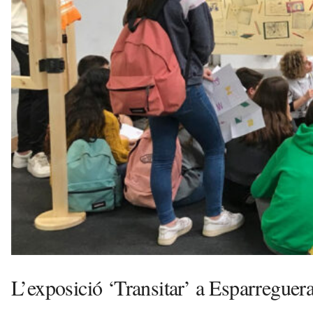
v
u
i
L’exposició ‘Transitar’ a Esparreguera: