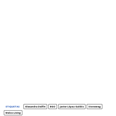
ETIQUETAS
Alexandra Delfín
BGO
Javier López Galdós
Stoneweg
Welco Living