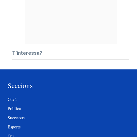
T’interessa?
Seccions
Gavà
Política
Successos
Esports
Oci