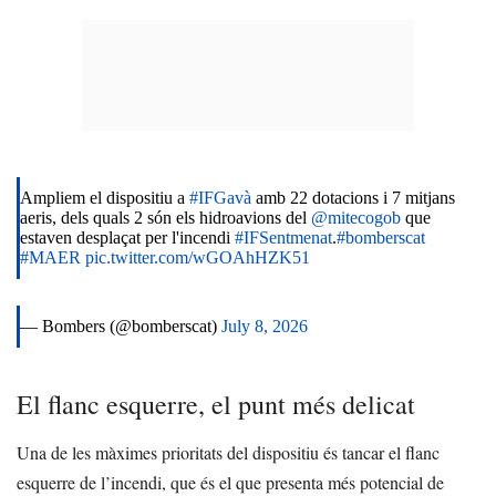
Ampliem el dispositiu a
#IFGavà
amb 22 dotacions i 7 mitjans
aeris, dels quals 2 són els hidroavions del
@mitecogob
que
estaven desplaçat per l'incendi
#IFSentmenat
.
#bomberscat
#MAER
pic.twitter.com/wGOAhHZK51
— Bombers (@bomberscat)
July 8, 2026
El flanc esquerre, el punt més delicat
Una de les màximes prioritats del dispositiu és tancar el flanc
esquerre de l’incendi, que és el que presenta més potencial de