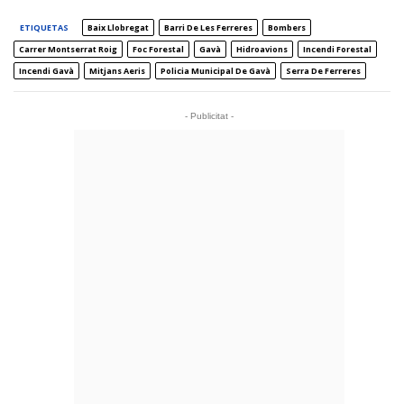
ETIQUETAS
Baix Llobregat
Barri De Les Ferreres
Bombers
Carrer Montserrat Roig
Foc Forestal
Gavà
Hidroavions
Incendi Forestal
Incendi Gavà
Mitjans Aeris
Policia Municipal De Gavà
Serra De Ferreres
- Publicitat -