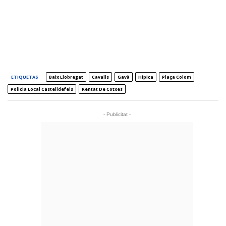
ETIQUETAS
Baix Llobregat
Cavalls
Gavà
Hípica
Plaça Colom
Policia Local Castelldefels
Rentat De Cotxes
- Publicitat -