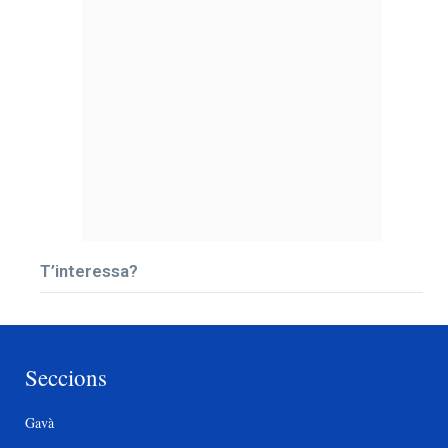
T’interessa?
Seccions
Gavà