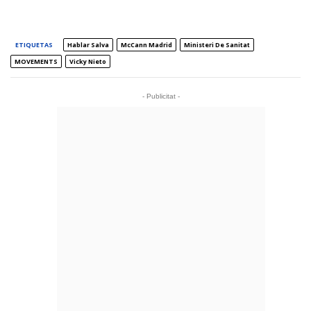
ETIQUETAS
Hablar Salva
McCann Madrid
Ministeri De Sanitat
MOVEMENTS
Vicky Nieto
- Publicitat -