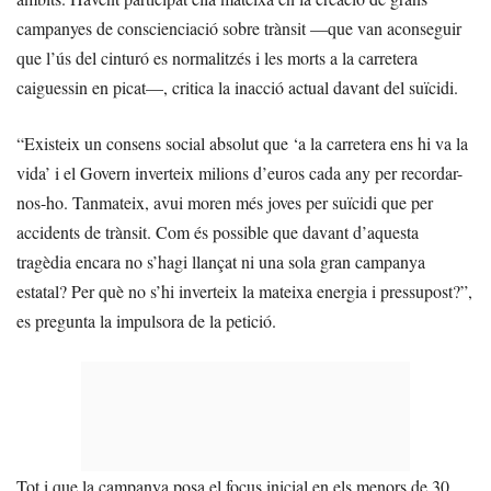
campanyes de conscienciació sobre trànsit —que van aconseguir
que l’ús del cinturó es normalitzés i les morts a la carretera
caiguessin en picat—, critica la inacció actual davant del suïcidi.
“Existeix un consens social absolut que ‘a la carretera ens hi va la
vida’ i el Govern inverteix milions d’euros cada any per recordar-
nos-ho. Tanmateix, avui moren més joves per suïcidi que per
accidents de trànsit. Com és possible que davant d’aquesta
tragèdia encara no s’hagi llançat ni una sola gran campanya
estatal? Per què no s’hi inverteix la mateixa energia i pressupost?”,
es pregunta la impulsora de la petició.
Tot i que la campanya posa el focus inicial en els menors de 30