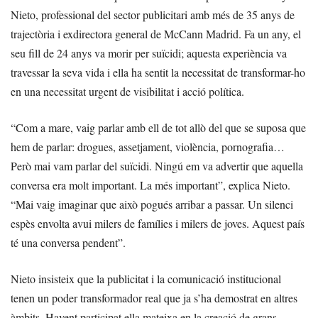
Nieto, professional del sector publicitari amb més de 35 anys de
trajectòria i exdirectora general de McCann Madrid. Fa un any, el
seu fill de 24 anys va morir per suïcidi; aquesta experiència va
travessar la seva vida i ella ha sentit la necessitat de transformar-ho
en una necessitat urgent de visibilitat i acció política.
“Com a mare, vaig parlar amb ell de tot allò del que se suposa que
hem de parlar: drogues, assetjament, violència, pornografia…
Però mai vam parlar del suïcidi. Ningú em va advertir que aquella
conversa era molt important. La més important”, explica Nieto.
“Mai vaig imaginar que això pogués arribar a passar. Un silenci
espès envolta avui milers de famílies i milers de joves. Aquest país
té una conversa pendent”.
Nieto insisteix que la publicitat i la comunicació institucional
tenen un poder transformador real que ja s’ha demostrat en altres
àmbits. Havent participat ella mateixa en la creació de grans