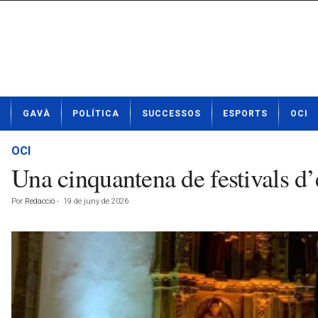
N
GAVÀ
POLÍTICA
SUCCESSOS
ESPORTS
OCI
o
t
í
OCI
c
Una cinquantena de festivals d’
i
e
Por
Redacció
-
19 de juny de 2026
s
d
e
G
a
v
à
a