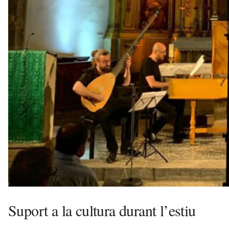
v
u
i
Suport a la cultura durant l’estiu