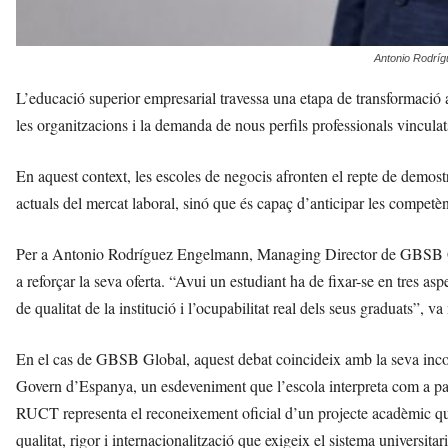
Antonio Rodríg
L’educació superior empresarial travessa una etapa de transformació acce
les organitzacions i la demanda de nous perfils professionals vinculat
En aquest context, les escoles de negocis afronten el repte de demo
actuals del mercat laboral, sinó que és capaç d’anticipar les competè
Per a Antonio Rodríguez Engelmann, Managing Director de GBSB Glo
a reforçar la seva oferta. “Avui un estudiant ha de fixar-se en tres asp
de qualitat de la institució i l’ocupabilitat real dels seus graduats”, va
En el cas de GBSB Global, aquest debat coincideix amb la seva incor
Govern d’Espanya, un esdeveniment que l’escola interpreta com a part
RUCT representa el reconeixement oficial d’un projecte acadèmic que
qualitat, rigor i internacionalització que exigeix el sistema universi