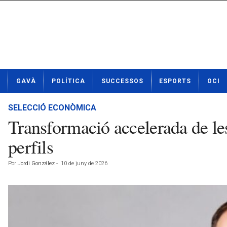
N
GAVÀ
POLÍTICA
SUCCESSOS
ESPORTS
OCI
o
t
í
SELECCIÓ ECONÒMICA
c
Transformació accelerada de les 
i
e
perfils
s
d
Por
Jordi González
-
10 de juny de 2026
e
G
a
v
à
a