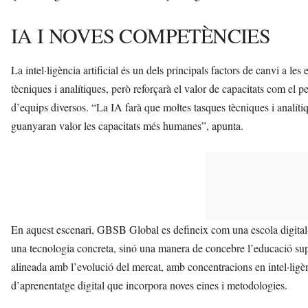
IA I NOVES COMPETÈNCIES
La intel·ligència artificial és un dels principals factors de canvi a les
tècniques i analítiques, però reforçarà el valor de capacitats com el pens
d’equips diversos. “La IA farà que moltes tasques tècniques i analítiq
guanyaran valor les capacitats més humanes”, apunta.
En aquest escenari, GBSB Global es defineix com una escola digital
una tecnologia concreta, sinó una manera de concebre l’educació su
alineada amb l’evolució del mercat, amb concentracions en intel·ligènc
d’aprenentatge digital que incorpora noves eines i metodologies.