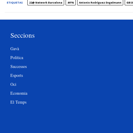
ETIQUETAS
22@ Network Barcelona
4YFN
Antonio Rodríguez Engelmann
GBSB
Seccions
Gavà
Política
Successos
Esports
Oci
Economia
El Temps