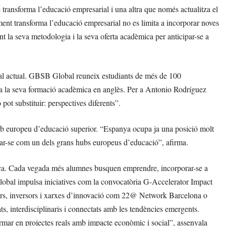
transforma l’educació empresarial i una altra que només actualitza el
ment transforma l’educació empresarial no es limita a incorporar noves
 la seva metodologia i la seva oferta acadèmica per anticipar-se a
rial actual. GBSB Global reuneix estudiants de més de 100
ota la seva formació acadèmica en anglès. Per a Antonio Rodríguez
ot substituir: perspectives diferents”.
ub europeu d’educació superior. “Espanya ocupa ja una posició molt
idar-se com un dels grans hubs europeus d’educació”, afirma.
èmica. Cada vegada més alumnes busquen emprendre, incorporar-se a
Global impulsa iniciatives com la convocatòria G-Accelerator Impact
ors, inversors i xarxes d’innovació com 22@ Network Barcelona o
interdisciplinaris i connectats amb les tendències emergents.
formar en projectes reals amb impacte econòmic i social”, assenyala