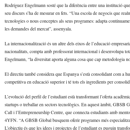
Rodríguez Engelmann sosté que la diferència entre una institució que 
seu discurs s’ha de mesurar en fets. “Una escola de negocis que real
tecnologies o nous conceptes als seus programes: adapta contínuament
les demandes del mercat”, assenyala.
La internacionalització és un altre dels eixos de l’educació empresa
nacionalitats, compta amb professorat internacional i desenvolupa t
Engelmann, “la diversitat aporta alguna cosa que cap metodologia no p
El directiu també considera que Espanya s’està consolidant com a h
competitiva en educació superior i té tots els ingredients per consol
L’evolució del perfil de l’estudiant està transformant l’oferta acad
startups o treballar en sectors tecnològics. En aquest àmbit, GBSB 
Call i l’Entrepreneurship Centre, que connecta estudiants amb ment
4YFN. “A GBSB Global busquem oferir programes més especialitzats, 
L’objectiu és que les idees i projectes de l’estudiant es puguin trans