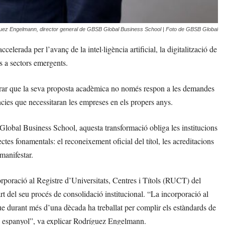
uez Engelmann, director general de GBSB Global Business School | Foto de GBSB Global
lerada per l’avanç de la intel·ligència artificial, la digitalització de
s a sectors emergents.
strar que la seva proposta acadèmica no només respon a les demandes
ncies que necessitaran les empreses en els propers anys.
bal Business School, aquesta transformació obliga les institucions
ectes fonamentals: el reconeixement oficial del títol, les acreditacions
 manifestar.
poració al Registre d’Universitats, Centres i Títols (RUCT) del
 del seu procés de consolidació institucional. “La incorporació al
 durant més d’una dècada ha treballat per complir els estàndards de
tari espanyol”, va explicar Rodríguez Engelmann.