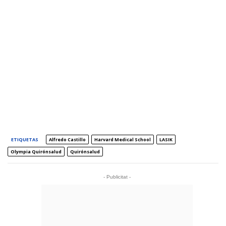
ETIQUETAS
Alfredo Castillo
Harvard Medical School
LASIK
Olympia Quirónsalud
Quirónsalud
- Publicitat -