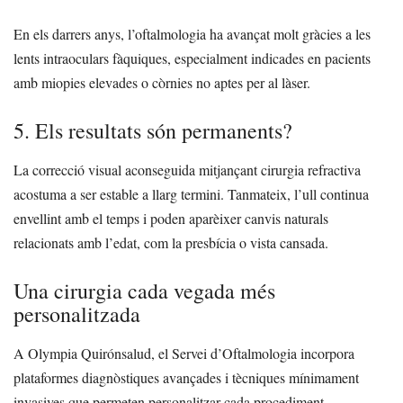
En els darrers anys, l’oftalmologia ha avançat molt gràcies a les
lents intraoculars fàquiques, especialment indicades en pacients
amb miopies elevades o còrnies no aptes per al làser.
5. Els resultats són permanents?
La correcció visual aconseguida mitjançant cirurgia refractiva
acostuma a ser estable a llarg termini. Tanmateix, l’ull continua
envellint amb el temps i poden aparèixer canvis naturals
relacionats amb l’edat, com la presbícia o vista cansada.
Una cirurgia cada vegada més
personalitzada
A Olympia Quirónsalud, el Servei d’Oftalmologia incorpora
plataformes diagnòstiques avançades i tècniques mínimament
invasives que permeten personalitzar cada procediment.