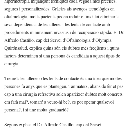
hipermetropia mitjançant tècniques cada vegada més precises,
segures i personalitzades. Gràcies als avenços tecnològics en
oftalmologia, molts pacients poden reduir o fins i tot eliminar la
seva dependència de les ulleres i les lents de contacte amb
procediments mínimament invasius i de recuperació ràpida. El Dr.
Alfredo Castillo, cap del Servei d’Oftalmologia d’Olympia
Quirónsalud, explica quins són els dubtes més freqüents i quins
factors determinen si una persona és candidata a aquest tipus de
cirurgia.
Treure’s les ulleres o les lents de contacte és una idea que moltes
persones fa anys que es plantegen. Tanmateix, abans de fer el pas
cap a una cirurgia refractiva solen aparèixer dubtes molt concrets:
em farà mal?, tornaré a veure-hi bé?, es pot operar qualsevol
persona?, i si tinc molta graduació?
Segons explica el Dr. Alfredo Castillo, cap del Servei