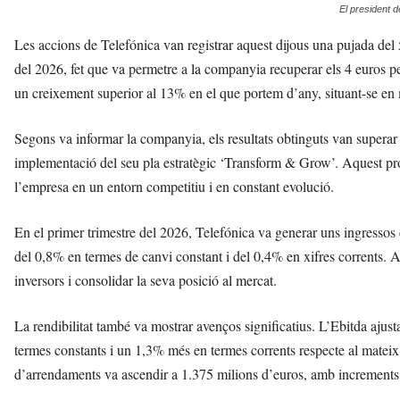
El president d
Les accions de Telefónica van registrar aquest dijous una pujada del 
del 2026, fet que va permetre a la companyia recuperar els 4 euros 
un creixement superior al 13% en el que portem d’any, situant-se en
Segons va informar la companyia, els resultats obtinguts van superar le
implementació del seu pla estratègic ‘Transform & Grow’. Aquest pro
l’empresa en un entorn competitiu i en constant evolució.
En el primer trimestre del 2026, Telefónica va generar uns ingressos
del 0,8% en termes de canvi constant i del 0,4% en xifres corrents. Aq
inversors i consolidar la seva posició al mercat.
La rendibilitat també va mostrar avenços significatius. L’Ebitda ajus
termes constants i un 1,3% més en termes corrents respecte al mateix 
d’arrendaments va ascendir a 1.375 milions d’euros, amb increments 