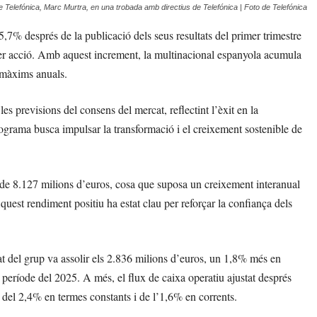
e Telefónica, Marc Murtra, en una trobada amb directius de Telefónica | Foto de Telefónica
5,7% després de la publicació dels seus resultats del primer trimestre
per acció. Amb aquest increment, la multinacional espanyola acumula
 màxims anuals.
s previsions del consens del mercat, reflectint l’èxit en la
grama busca impulsar la transformació i el creixement sostenible de
 de 8.127 milions d’euros, cosa que suposa un creixement interanual
uest rendiment positiu ha estat clau per reforçar la confiança dels
tat del grup va assolir els 2.836 milions d’euros, un 1,8% més en
període del 2025. A més, el flux de caixa operatiu ajustat després
del 2,4% en termes constants i de l’1,6% en corrents.