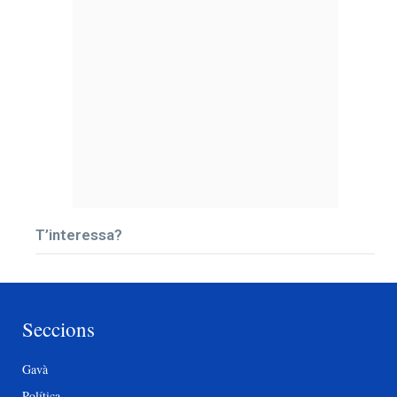
T’interessa?
Seccions
Gavà
Política