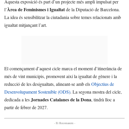
Aquesta exposició és part d’un projecte més ampli impulsat per
Àrea de Feminismes i Igualtat
l’
de la Diputació de Barcelona.
La idea és sensibilitzar la ciutadania sobre temes relacionats amb
igualtat mitjançant l’art.
El començament d’aquest cicle marca el moment d’itinerància de
més de vint municipis, promovent així la igualtat de gènere i la
reducció de les desigualtats, alineant-se amb els
Objectius de
Desenvolupament Sostenible (ODS)
. La segona mostra del cicle,
Jornades Catalanes de la Dona
dedicada a les
, tindrà lloc a
partir de febrer de 2027.
- Et Recomanem -