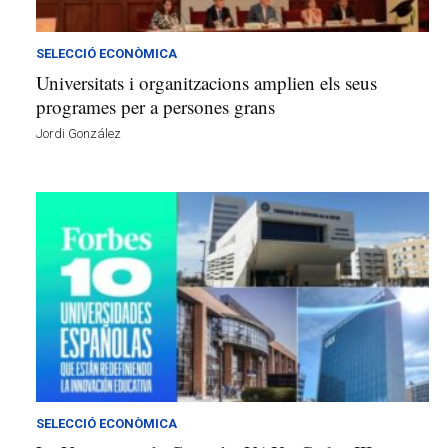
v
u
i
SELECCIÓ ECONÒMICA
Universitats i organitzacions amplien els seus
programes per a persones grans
Jordi González
SELECCIÓ ECONÒMICA