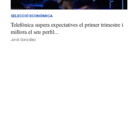
v
u
i
SELECCIÓ ECONÒMICA
Telefónica supera expectatives el primer trimestre i
millora el seu perfil...
Jordi González