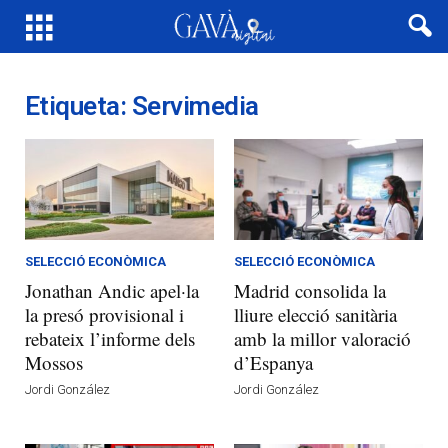
Etiqueta: Servimedia
SELECCIÓ ECONÒMICA
SELECCIÓ ECONÒMICA
Jonathan Andic apel·la
Madrid consolida la
la presó provisional i
lliure elecció sanitària
rebateix l’informe dels
amb la millor valoració
Mossos
d’Espanya
Jordi González
Jordi González