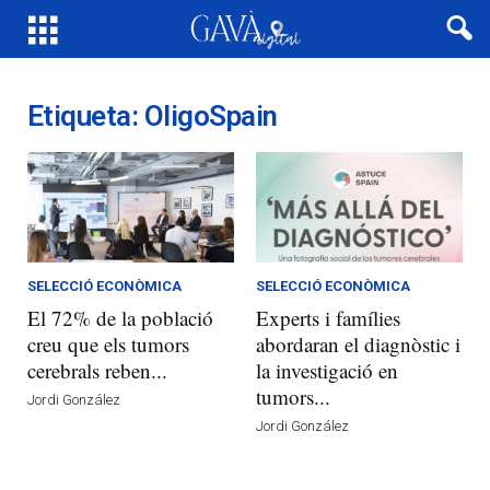
Etiqueta: OligoSpain
SELECCIÓ ECONÒMICA
SELECCIÓ ECONÒMICA
El 72% de la població
Experts i famílies
creu que els tumors
abordaran el diagnòstic i
cerebrals reben...
la investigació en
tumors...
Jordi González
Jordi González