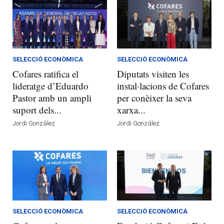
SELECCIÓ ECONÒMICA
SELECCIÓ ECONÒMICA
Cofares ratifica el
Diputats visiten les
lideratge d’Eduardo
instal·lacions de Cofares
Pastor amb un ampli
per conèixer la seva
suport dels...
xarxa...
Jordi González
Jordi González
SELECCIÓ ECONÒMICA
SELECCIÓ ECONÒMICA