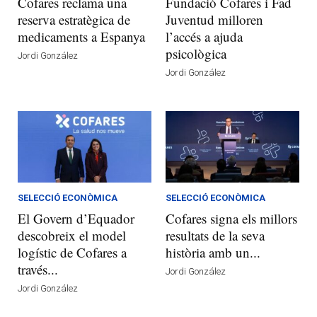
Cofares reclama una
Fundació Cofares i Fad
reserva estratègica de
Juventud milloren
medicaments a Espanya
l’accés a ajuda
psicològica
Jordi González
Jordi González
SELECCIÓ ECONÒMICA
SELECCIÓ ECONÒMICA
El Govern d’Equador
Cofares signa els millors
descobreix el model
resultats de la seva
logístic de Cofares a
història amb un...
través...
Jordi González
Jordi González