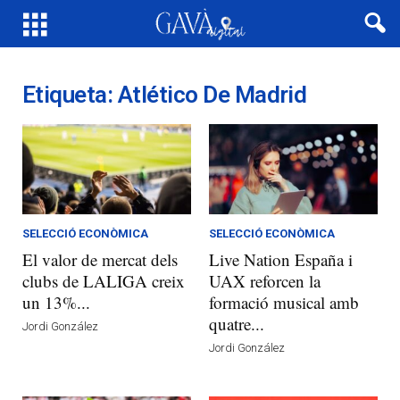
Etiqueta: Atlético De Madrid
SELECCIÓ ECONÒMICA
SELECCIÓ ECONÒMICA
El valor de mercat dels
Live Nation España i
clubs de LALIGA creix
UAX reforcen la
un 13%...
formació musical amb
quatre...
Jordi González
Jordi González