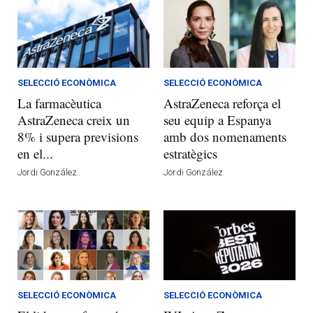
SELECCIÓ ECONÒMICA
SELECCIÓ ECONÒMICA
La farmacèutica
AstraZeneca reforça el
AstraZeneca creix un
seu equip a Espanya
8% i supera previsions
amb dos nomenaments
en el...
estratègics
Jordi González
Jordi González
SELECCIÓ ECONÒMICA
SELECCIÓ ECONÒMICA