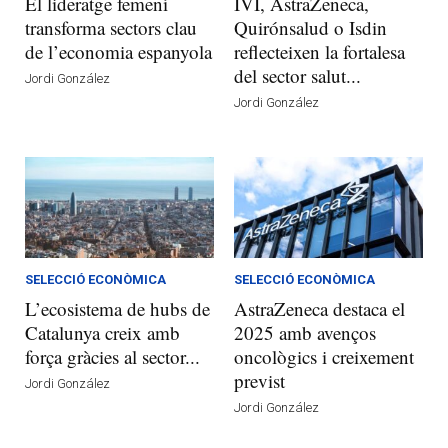
El lideratge femení
IVI, AstraZeneca,
transforma sectors clau
Quirónsalud o Isdin
de l’economia espanyola
reflecteixen la fortalesa
del sector salut...
Jordi González
Jordi González
SELECCIÓ ECONÒMICA
SELECCIÓ ECONÒMICA
L’ecosistema de hubs de
AstraZeneca destaca el
Catalunya creix amb
2025 amb avenços
força gràcies al sector...
oncològics i creixement
previst
Jordi González
Jordi González