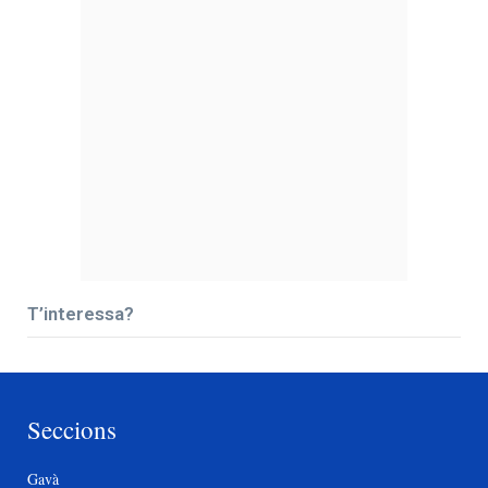
T’interessa?
Seccions
Gavà