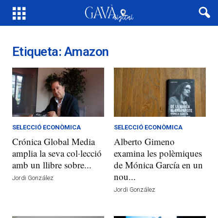
Etiqueta: Amazon
SELECCIÓ ECONÒMICA
SELECCIÓ ECONÒMICA
Crónica Global Media
Alberto Gimeno
amplia la seva col·lecció
examina les polèmiques
amb un llibre sobre...
de Mónica García en un
nou...
Jordi González
Jordi González