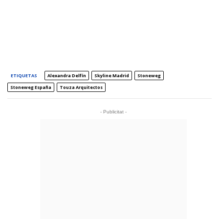
ETIQUETAS
Alexandra Delfín
Skyline Madrid
Stoneweg
Stoneweg España
Touza Arquitectos
- Publicitat -