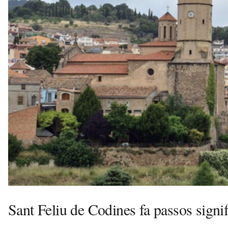
v
u
i
Sant Feliu de Codines fa passos signif