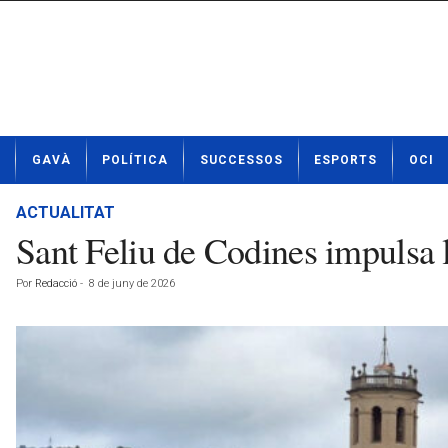
N
GAVÀ
POLÍTICA
SUCCESSOS
ESPORTS
OCI
o
t
í
ACTUALITAT
c
Sant Feliu de Codines impulsa 
i
e
Por
Redacció
-
8 de juny de 2026
s
d
e
G
a
v
à
a