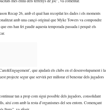
apacitats més enllà dels terrenys de joc”, va comentar.
eason Recap 26, amb el qual han recopilat les dades i els moments
rsonalitzat amb una cançó original que Myke Towers va compondre
 que ens han fet gaudir aquesta temporada passada i perquè els
car.
er Care&Engagement’, que ajudarà els clubs en el desenvolupament i la
quest projecte segur que servirà per millorar el benestar dels jugadors
continuar tan a prop com sigui possible dels jugadors, consolidant
 ells, així com amb la resta d’organismes del seu entorn. Començant
s lluny”, va afegir.