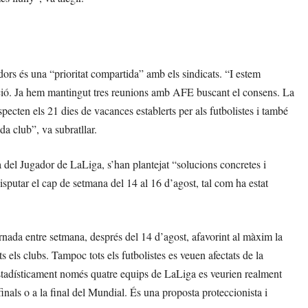
dors és una “prioritat compartida” amb els sindicats. “I estem
cció. Ja hem mantingut tres reunions amb AFE buscant el consens. La
ecten els 21 dies de vacances establerts per als futbolistes i també
da club”, va subratllar.
a del Jugador de LaLiga, s’han plantejat “solucions concretes i
sputar el cap de setmana del 14 al 16 d’agost, tal com ha estat
rnada entre setmana, després del 14 d’agost, afavorint al màxim la
ots els clubs. Tampoc tots els futbolistes es veuen afectats de la
stadísticament només quatre equips de LaLiga es veurien realment
inals o a la final del Mundial. És una proposta proteccionista i