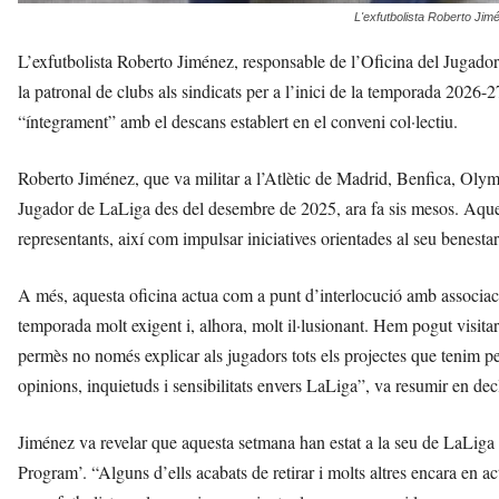
L'exfutbolista Roberto Ji
L’exfutbolista Roberto Jiménez, responsable de l’Oficina del Jugador 
la patronal de clubs als sindicats per a l’inici de la temporada 2026-
“íntegrament” amb el descans establert en el conveni col·lectiu.
Roberto Jiménez, que va militar a l’Atlètic de Madrid, Benfica, Olymp
Jugador de LaLiga des del desembre de 2025, ara fa sis mesos. Aquesta
representants, així com impulsar iniciatives orientades al seu benes
A més, aquesta oficina actua com a punt d’interlocució amb associaci
temporada molt exigent i, alhora, molt il·lusionant. Hem pogut visita
permès no només explicar als jugadors tots els projectes que tenim per
opinions, inquietuds i sensibilitats envers LaLiga”, va resumir en de
Jiménez va revelar que aquesta setmana han estat a la seu de LaLiga 
Program’. “Alguns d’ells acabats de retirar i molts altres encara en 