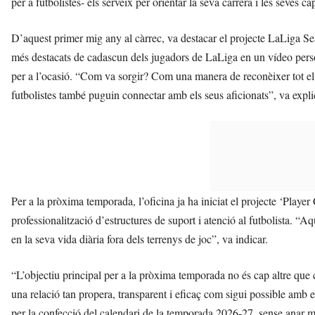
per a futbolistes- els serveix per orientar la seva carrera i les seves c
D’aquest primer mig any al càrrec, va destacar el projecte LaLiga S
més destacats de cadascun dels jugadors de LaLiga en un vídeo pe
per a l’ocasió. “Com va sorgir? Com una manera de reconèixer tot el
futbolistes també puguin connectar amb els seus aficionats”, va expli
Per a la pròxima temporada, l’oficina ja ha iniciat el projecte ‘Play
professionalització d’estructures de suport i atenció al futbolista. “A
en la seva vida diària fora dels terrenys de joc”, va indicar.
“L’objectiu principal per a la pròxima temporada no és cap altre que 
una relació tan propera, transparent i eficaç com sigui possible amb
per la confecció del calendari de la temporada 2026-27, sense anar mé