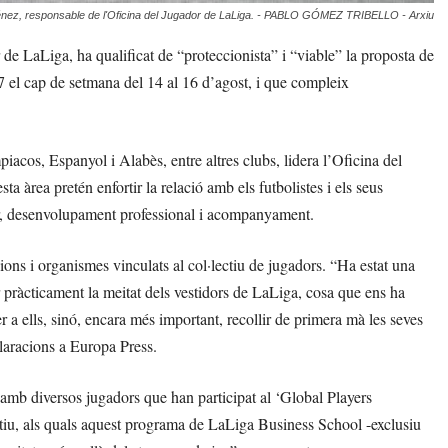
ménez, responsable de l'Oficina del Jugador de LaLiga. - PABLO GÓMEZ TRIBELLO - Arxiu
de LaLiga, ha qualificat de “proteccionista” i “viable” la proposta de
27 el cap de setmana del 14 al 16 d’agost, i que compleix
iacos, Espanyol i Alabès, entre altres clubs, lidera l’Oficina del
 àrea pretén enfortir la relació amb els futbolistes i els seus
tar, desenvolupament professional i acompanyament.
ons i organismes vinculats al col·lectiu de jugadors. “Ha estat una
r pràcticament la meitat dels vestidors de LaLiga, cosa que ens ha
 a ells, sinó, encara més important, recollir de primera mà les seves
claracions a Europa Press.
amb diversos jugadors que han participat al ‘Global Players
actiu, als quals aquest programa de LaLiga Business School -exclusiu