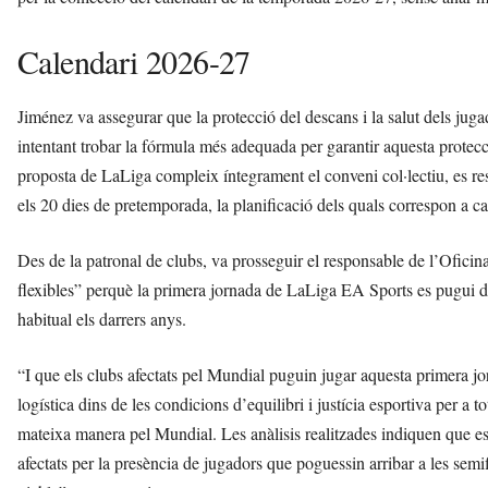
Calendari 2026-27
Jiménez va assegurar que la protecció del descans i la salut dels juga
intentant trobar la fórmula més adequada per garantir aquesta prote
proposta de LaLiga compleix íntegrament el conveni col·lectiu, es resp
els 20 dies de pretemporada, la planificació dels quals correspon a ca
Des de la patronal de clubs, va prosseguir el responsable de l’Oficin
flexibles” perquè la primera jornada de LaLiga EA Sports es pugui di
habitual els darrers anys.
“I que els clubs afectats pel Mundial puguin jugar aquesta primera jo
logística dins de les condicions d’equilibri i justícia esportiva per a t
mateixa manera pel Mundial. Les anàlisis realitzades indiquen que e
afectats per la presència de jugadors que poguessin arribar a les semif