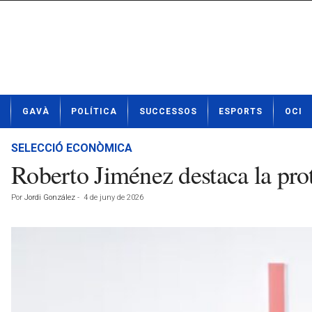
N
GAVÀ
POLÍTICA
SUCCESSOS
ESPORTS
OCI
o
t
í
SELECCIÓ ECONÒMICA
c
Roberto Jiménez destaca la prot
i
e
Por
Jordi González
-
4 de juny de 2026
s
d
e
G
a
v
à
a