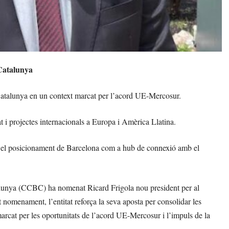
Catalunya
 Catalunya en un context marcat per l’acord UE-Mercosur.
t i projectes internacionals a Europa i Amèrica Llatina.
ió i el posicionament de Barcelona com a hub de connexió amb el
unya (CCBC) ha nomenat Ricard Frigola nou president per al
omenament, l’entitat reforça la seva aposta per consolidar les
rcat per les oportunitats de l’acord UE-Mercosur i l’impuls de la