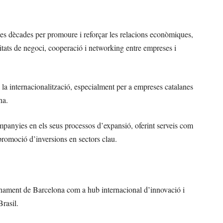
s dècades per promoure i reforçar les relacions econòmiques,
unitats de negoci, cooperació i networking entre empreses i
la internacionalització, especialment per a empreses catalanes
na.
mpanyies en els seus processos d’expansió, oferint serveis com
 promoció d’inversions en sectors clau.
cionament de Barcelona com a hub internacional d’innovació i
rasil.