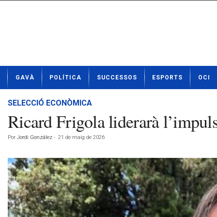
N
GAVÀ
POLÍTICA
SUCCESSOS
ESPORTS
OCI
o
t
í
SELECCIÓ ECONÒMICA
c
Ricard Frigola liderarà l’impul
i
e
Por
Jordi González
-
21 de maig de 2026
s
d
e
G
a
v
à
a