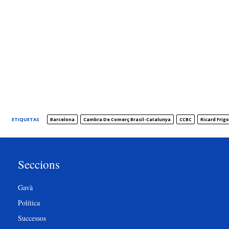
ETIQUETAS
Barcelona
Cambra De Comerç Brasil-Catalunya
CCBC
Ricard Frigo
Seccions
Gavà
Política
Successos