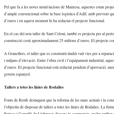
Pel que fa a les noves instal·lacions de Manresa, aquestes estan projec
d’ample convencional sobre la base logística d’Adif, amb previsió que
d’euros i en aquest moment hi ha redactat el projecte funcional.
En el cas del nou taller de Sant Celoni, també es projecta per al perí
construcció costi aproximadament 25 milions d’euros. El projecte cons
A Granollers, el taller que es construirà tindrà vuit vies per a repara
i mitjans d’elevació. Entre l’obra civil i l’equipament industrial, aqu
d’euros. El projecte funcional està redactat pendent d’aprovació, men
govern espanyol.
Tallers a totes les línies de Rodalies
Fonts de Renfe destaquen que la reforma de les naus actuals i la co
l’objectiu de disposar de tallers a totes les línies de Rodalies. La f
Reixac i Cornellà de Llobregat. Segons la companyia, poder arribar a 