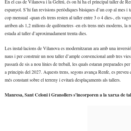
En el cas de Vilanova i la Geltrú, és on hi ha el principal taller de R
espanyol. S’hi fan revisions periòdiques bàsiques d’un cop al mes i 
cop mensual -quan els trens resten al taller entre 3 o 4 dies-, els va
arriben als 1,2 milions de quilòmetres -en els trens més moderns, la 
estada al taller d’aproximadament trenta dies.
Les instal·lacions de Vilanova es modernitzaran ara amb una inversió
naus i per construir un nou taller d’ample convencional amb tres vies
passarà de sis a nou línies de treball, les quals estaran preparades pe
a principis del 2027. Aquests trens, segons avança Renfe, es preveu
més constant sobre el terreny i evitarà desplaçaments als tallers.
Manresa, Sant Celoni i Granollers s’incorporen a la xarxa de tal