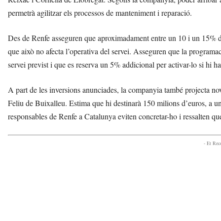
permetrà agilitzar els processos de manteniment i reparació.
Des de Renfe asseguren que aproximadament entre un 10 i un 15% de tota
que això no afecta l’operativa del servei. Asseguren que la programaci
servei previst i que es reserva un 5% addicional per activar-lo si hi h
A part de les inversions anunciades, la companyia també projecta nov
Feliu de Buixalleu. Estima que hi destinarà 150 milions d’euros, a une
responsables de Renfe a Catalunya eviten concretar-ho i ressalten que
- Et Re