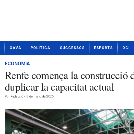
N
GAVÀ
POLÍTICA
SUCCESSOS
ESPORTS
OCI
o
t
í
ECONOMIA
c
Renfe comença la construcció d
i
e
duplicar la capacitat actual
s
d
Por
Redacció
-
9 de maig de 2026
e
G
a
v
à
a