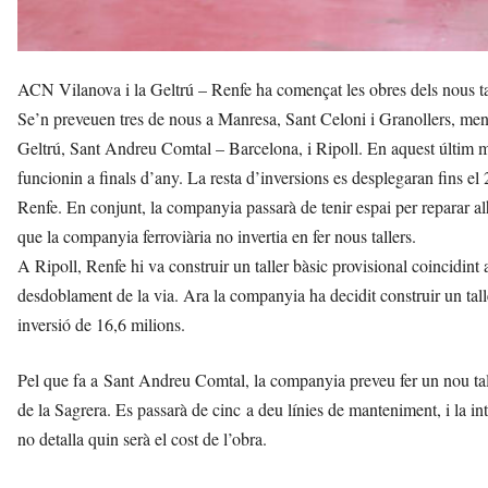
ACN Vilanova i la Geltrú – Renfe ha començat les obres dels nous ta
Se’n preveuen tres de nous a Manresa, Sant Celoni i Granollers, mentre
Geltrú, Sant Andreu Comtal – Barcelona, i Ripoll. En aquest últim mu
funcionin a finals d’any. La resta d’inversions es desplegaran fins e
Renfe. En conjunt, la companyia passarà de tenir espai per reparar al
que la companyia ferroviària no invertia en fer nous tallers.
A Ripoll, Renfe hi va construir un taller bàsic provisional coincidint 
desdoblament de la via. Ara la companyia ha decidit construir un tal
inversió de 16,6 milions.
Pel que fa a Sant Andreu Comtal, la companyia preveu fer un nou talle
de la Sagrera. Es passarà de cinc a deu línies de manteniment, i la in
no detalla quin serà el cost de l’obra.