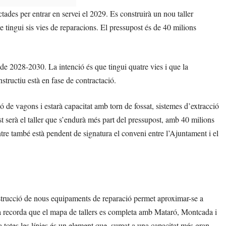
tades per entrar en servei el 2029. Es construirà un nou taller
 tingui sis vies de reparacions. El pressupost és de 40 milions
ode 2028-2030. La intenció és que tingui quatre vies i que la
tructiu està en fase de contractació.
ció de vagons i estarà capacitat amb torn de fossat, sistemes d’extracció
est serà el taller que s’endurà més part del pressupost, amb 40 milions
tre també està pendent de signatura el conveni entre l’Ajuntament i el
nstrucció de nous equipaments de reparació permet aproximar-se a
irma recorda que el mapa de tallers es completa amb Mataró, Montcada i
totes les línies és un element que, sumat a una capacitat més gran,