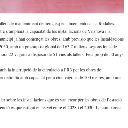
llers de manteniment de trens, especialment enfocats a Rodalies.
 s’ampliarà la capacitat de les instal·lacions de Vilanova i la
nicipi ja han començat les obres, amb previsió que les instal·lacions
l 2030, amb un pressupost global de 163,7 milions, segons fonts de
hora 22 vagons a disposar de 51 vies als tallers. Feia prop de 50 anys
amb la interrupció de la circulació a l’R3 per les obres de
ler definitiu amb capacitat per a cinc vagons de 100 metres, amb una
r sobre les instal·lacions que es van crear per les obres de l’estació
tenció és que estigui en servei entre el 2028 i el 2030. La companyia