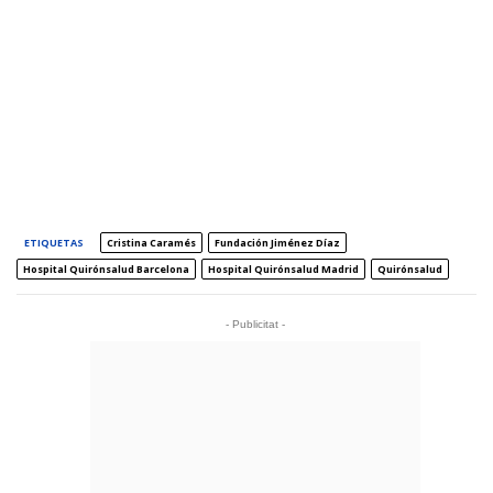
ETIQUETAS
Cristina Caramés
Fundación Jiménez Díaz
Hospital Quirónsalud Barcelona
Hospital Quirónsalud Madrid
Quirónsalud
- Publicitat -