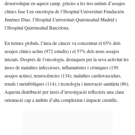
desenvolupar en aquest camp, gràcies a les tres unitats d’assajos
clínics fase I en oncologia de l’Hospital Universitari Fundación
Jiménez Díaz, l’Hospital Universitari Quirónsalud Madrid i
l’Hospital Quirónsalud Barcelona.
En termes globals, l’àrea de càncer va concentrar el 65% dels
assajos clínics actius (972 estudis) i el 57% dels nous assajos
iniciats. Després de l’oncologia, destaquen per la seva activitat les
àrees de malalties infeccioses, inflamatòries i cròniques (150
assajos actius); neurociències (134); malalties cardiovasculars,
renals i metabòliques (114); i tecnologia i innovació sanitària (86).
Aquesta distribució per àrees d’investigació reflecteix una clara
orientació cap a àmbits d’alta complexitat i impacte científic.