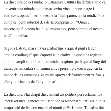
La directora de la Fundació Catalunya Cultura ha defensat que cal
“revertir una mirada que massa sovint vincula mecenatge i
interessos opacs” i fer-ho des de la “transparència i la rendició de
comptes, però sobretot des de la comprensió”. “Quan el
mecenatge funciona bé, hi guanyem tots, però sobretot el nostre
país”, ha reblat.
Segons Esteve, mai s’havia arribat fins a aquest punt i tenen
“molta confiança” que s’aprovi la iniciativa, ja que s’ha registrat
amb un ampli suport de l’hemicicle. Aspiren, però que al llarg del
tràmit parlamentari s’hi sumin altres grups i preveuen que, en la
millor de les situacions, es pugui aprovar definitivament “a finals
d’any o principis de l’any que ve”.
La directora s’ha dirigit directament als polítics per reclamar-los
“perseverança, generositat i sentit de la responsabilitat” ara que la
proposició de llei començarà el tràmit al Parlament. Tot advertint