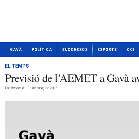
N
GAVÀ
POLÍTICA
SUCCESSOS
ESPORTS
OCI
o
t
í
EL TEMPS
c
Previsió de l’AEMET a Gavà a
i
e
Por
Redacció
-
24 de maig de 2026
s
d
e
G
a
v
à
a