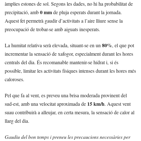
àmplies estones de sol. Segons les dades, no hi ha probabilitat de
0 mm
precipitació, amb
de pluja esperats durant la jornada.
Aquest fet permetrà gaudir d’activitats a l’aire lliure sense la
preocupació de trobar-se amb aiguats inesperats.
80%
La humitat relativa serà elevada, situant-se en un
, el que pot
incrementar la sensació de xafogor, especialment durant les hores
centrals del dia. És recomanable mantenir-se hídrat i, si és
possible, limitar les activitats físiques intenses durant les hores més
caloroses.
Pel que fa al vent, es preveu una brisa moderada provinent del
15 km/h
sud-est, amb una velocitat aproximada de
. Aquest vent
suau contribuirà a alleujar, en certa mesura, la sensació de calor al
llarg del dia.
Gaudiu del bon temps i preneu les precaucions necessàries per