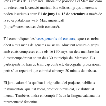
joves artistes de la comarca, alhora que posiciona el Maresme com
un referent en la creació musical. Els solistes i grups interessats
1 de juny
15 de setembre
poden inscriure’s entre l’
i el
a través de
la seva plataforma web [Maresmusic.cat]
(https://maresmusic.cat/info-concurs/).
Tal com indiquen les
bases generals del concurs
, aquest es troba
obert a tota mena de gèneres musicals, admetent solistes o grups
amb edats compreses entre els 16 i 30 anys; un dels membres ha
d’estar empadronat en un dels 30 municipis del Maresme. Els
participants no han de tenir cap contracte discogràfic professional,
però sí un repertori que cobreixi almenys 20 minuts de música.
El jurat valorarà la qualitat i originalitat del projecte, habilitats
instrumentals, qualitat vocal, producció musical, i viabilitat al
mercat. També es tindrà en compte l’ús de la llengua catalana i la
representació femenina.