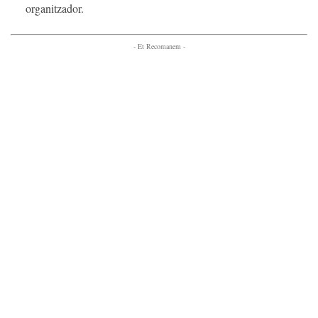
organitzador.
- Et Recomanem -