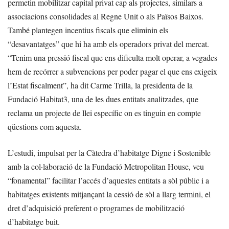
permetin mobilitzar capital privat cap als projectes, similars a
associacions consolidades al Regne Unit o als Països Baixos.
També plantegen incentius fiscals que eliminin els
“desavantatges” que hi ha amb els operadors privat del mercat.
“Tenim una pressió fiscal que ens dificulta molt operar, a vegades
hem de recórrer a subvencions per poder pagar el que ens exigeix
l’Estat fiscalment”, ha dit Carme Trilla, la presidenta de la
Fundació Habitat3, una de les dues entitats analitzades, que
reclama un projecte de llei específic on es tinguin en compte
qüestions com aquesta.
L’estudi, impulsat per la Càtedra d’habitatge Digne i Sostenible
amb la col·laboració de la Fundació Metropolitan House, veu
“fonamental” facilitar l’accés d’aquestes entitats a sòl públic i a
habitatges existents mitjançant la cessió de sòl a llarg termini, el
dret d’adquisició preferent o programes de mobilització
d’habitatge buit.