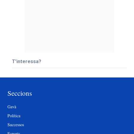
T’interessa?
Seccions
Gavà
Política
Successos
Esports