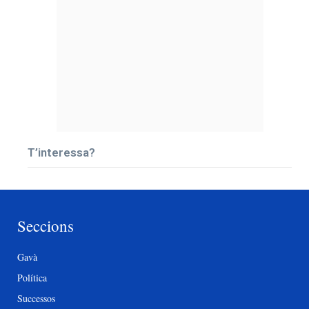
T’interessa?
Seccions
Gavà
Política
Successos