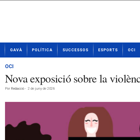
N
GAVÀ
POLÍTICA
SUCCESSOS
ESPORTS
OCI
o
t
í
OCI
c
Nova exposició sobre la violènc
i
e
Por
Redacció
-
2 de juny de 2026
s
d
e
G
a
v
à
a