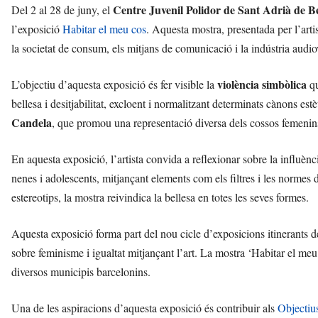
Centre Juvenil Polidor de Sant Adrià de B
Del 2 al 28 de juny, el
l’exposició
Habitar el meu cos
. Aquesta mostra, presentada per l’arti
la societat de consum, els mitjans de comunicació i la indústria audio
violència simbòlica
L’objectiu d’aquesta exposició és fer visible la
qu
bellesa i desitjabilitat, excloent i normalitzant determinats cànons estè
Candela
, que promou una representació diversa dels cossos femenins,
En aquesta exposició, l’artista convida a reflexionar sobre la influènci
nenes i adolescents, mitjançant elements com els filtres i les normes 
estereotips, la mostra reivindica la bellesa en totes les seves formes.
Aquesta exposició forma part del nou cicle d’exposicions itinerants d
sobre feminisme i igualtat mitjançant l’art. La mostra ‘Habitar el meu 
diversos municipis barcelonins.
Una de les aspiracions d’aquesta exposició és contribuir als
Objectiu