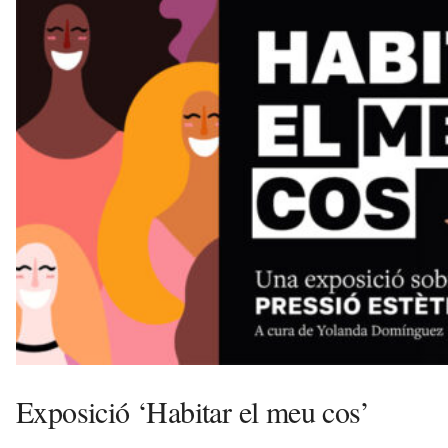
v
u
i
Exposició ‘Habitar el meu cos’