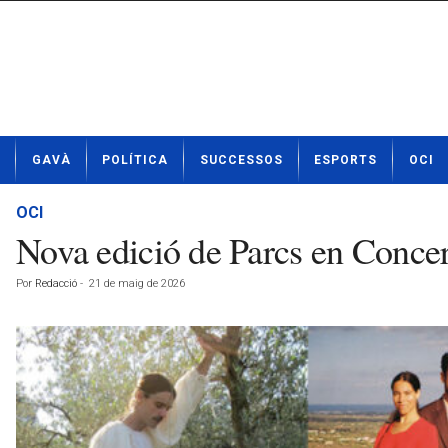
N
GAVÀ
POLÍTICA
SUCCESSOS
ESPORTS
OCI
o
t
í
OCI
c
Nova edició de Parcs en Concer
i
e
Por
Redacció
-
21 de maig de 2026
s
d
e
G
a
v
à
a