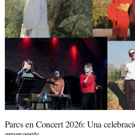
v
u
i
Parcs en Concert 2026: Una celebració
emergents