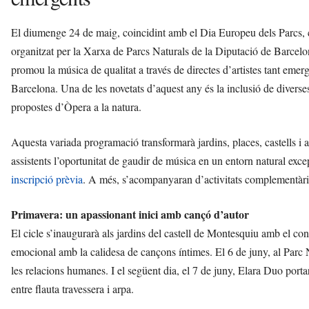
El diumenge 24 de maig, coincidint amb el Dia Europeu dels Parcs
organitzat per la Xarxa de Parcs Naturals de la Diputació de Barcelo
promou la música de qualitat a través de directes d’artistes tant eme
Barcelona. Una de les novetats d’aquest any és la inclusió de diverse
propostes d’Òpera a la natura.
Aquesta variada programació transformarà jardins, places, castells i alt
assistents l’oportunitat de gaudir de música en un entorn natural excep
inscripció prèvia
. A més, s’acompanyaran d’activitats complementàries
Primavera: un apassionant inici amb cançó d’autor
El cicle s’inaugurarà als jardins del castell de Montesquiu amb el 
emocional amb la calidesa de cançons íntimes. El 6 de juny, al Parc N
les relacions humanes. I el següent dia, el 7 de juny, Elara Duo po
entre flauta travessera i arpa.