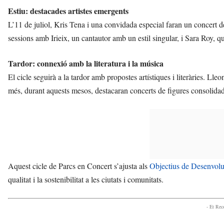
Estiu: destacades artistes emergents
L’11 de juliol, Kris Tena i una convidada especial faran un concert d
sessions amb Irieix, un cantautor amb un estil singular, i Sara Roy, q
Tardor: connexió amb la literatura i la música
El cicle seguirà a la tardor amb propostes artístiques i literàries. L
més, durant aquests mesos, destacaran concerts de figures consolid
Aquest cicle de Parcs en Concert s’ajusta als
Objectius de Desenvol
qualitat i la sostenibilitat a les ciutats i comunitats.
- Et Re