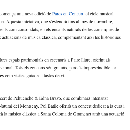
, comença una nova edició de
Parcs en Concert
, el cicle musical
na. Aquesta iniciativa, que s’estendrà fins al mes de novembre,
rgents com consolidats, en els encants naturals de les comarques de
s actuacions de música clàssica, complementant així les històriques
res espais patrimonials en escenaris a l’aire lliure, oferint als
cional. Tots els concerts són gratuïts, però és imprescindible fer
 com visites guiades i tastos de vi.
concert de Pehuenche & Edna Bravo, que combinarà intensitat
atural del Montseny, Pol Batlle oferirà un concert dedicat a la cura i
rtarà la música clàssica a Santa Coloma de Gramenet amb una actuació